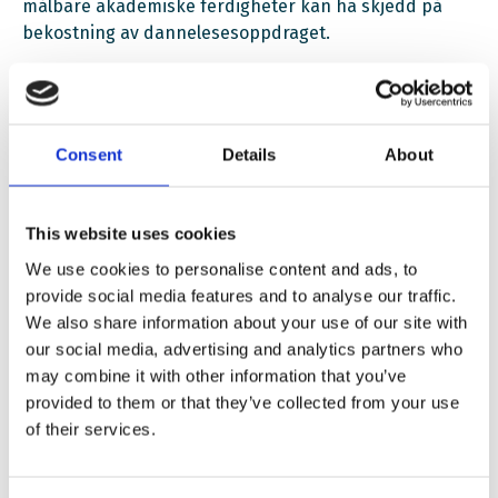
målbare akademiske ferdigheter kan ha skjedd på
bekostning av dannelesesoppdraget.
Consent
Details
About
This website uses cookies
We use cookies to personalise content and ads, to
provide social media features and to analyse our traffic.
We also share information about your use of our site with
our social media, advertising and analytics partners who
may combine it with other information that you’ve
Se opptak av paneldebatten Kampen om Sannheten: Skolen som
provided to them or that they’ve collected from your use
arena for bygging av demokratisk beredskap
of their services.