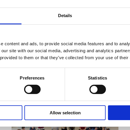
Details
e content and ads, to provide social media features and to analy
Ungdom som endrer
 our site with our social media, advertising and analytics partn
verden
 provided to them or that they’ve collected from your use of their
Les mer
Preferences
Statistics
Allow selection