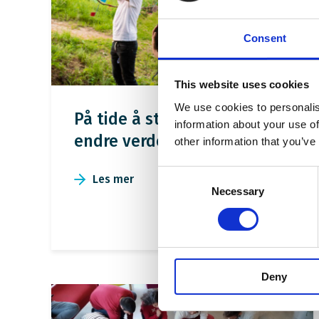
Consent
This website uses cookies
We use cookies to personalis
På tide å stå opp å
information about your use of
endre verden
other information that you’ve
Consent
Les mer
Necessary
Selection
Deny