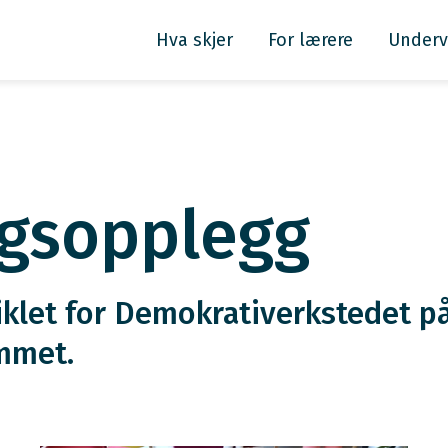
Hva skjer
For lærere
Underv
ngsopplegg
klet for Demokrativerkstedet på
mmet.