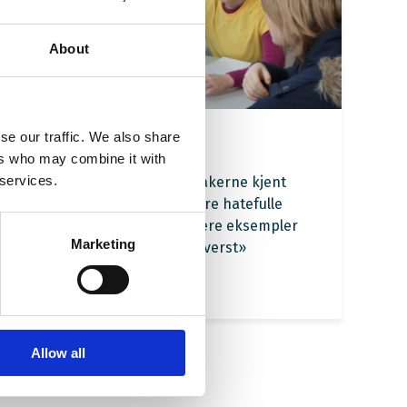
About
se our traffic. We also share
Hva er verst?
ers who may combine it with
 services.
I denne øvelsen blir deltakerne kjent
med kriterier for å vurdere hatefulle
ytringer gjennom å rangere eksempler
Marketing
på ytringer fra «ille» til «verst»
Les mer
Allow all