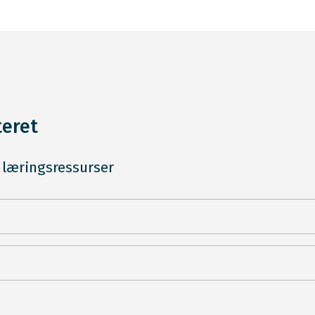
teret
 læringsressurser