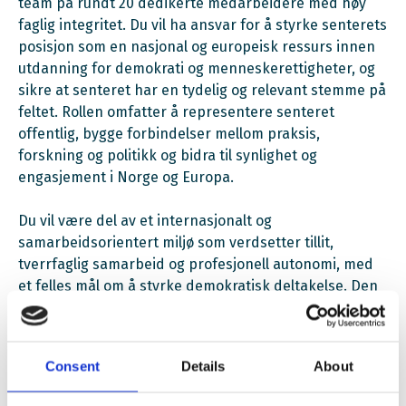
team på rundt 20 dedikerte medarbeidere med høy
faglig integritet. Du vil ha ansvar for å styrke senterets
posisjon som en nasjonal og europeisk ressurs innen
utdanning for demokrati og menneskerettigheter, og
sikre at senteret har en tydelig og relevant stemme på
feltet. Rollen omfatter å representere senteret
offentlig, bygge forbindelser mellom praksis,
forskning og politikk og bidra til synlighet og
engasjement i Norge og Europa.
Du vil være del av et internasjonalt og
samarbeidsorientert miljø som verdsetter tillit,
tverrfaglig samarbeid og profesjonell autonomi, med
et felles mål om å styrke demokratisk deltakelse. Den
bredere organisasjonen består av både norske og
internasjonale eksperter som du vil ha ansvar for å
lede og følge opp. Du vil arbeide tett med og
Consent
Details
About
rapportere til styret, som har både norske og
internasjonale medlemmer.