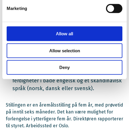
Har forståelse for hvordan internasjonal og
Marketing
nasjonal politikk påvirker
utdanningssektoren, samt innsikt i europeisk
samarbeid og utdanningens rolle i dette
Allow all
Har bakgrunn fra offentlig sektor, akademia,
internasjonalt samarbeid eller ideell sektor
Allow selection
Har svært gode kommunikasjonsevner og et
relevant internasjonalt nettverk.
Deny
Har relevant høyere utdanning og svært gode
ferdigheter i både engelsk og et skandinavisk
språk (norsk, dansk eller svensk).
Stillingen er en åremålsstilling på fem år, med prøvetid
på inntil seks måneder. Det kan være mulighet for
forlengelse i ytterligere fem år. Direktøren rapporterer
til styret. Arbeidssted er Oslo.