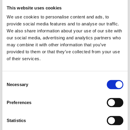
This website uses cookies
Vi ser etter deg som:
We use cookies to personalise content and ads, to
provide social media features and to analyse our traffic.
Er en verdidrevet og strategisk leder, med et
We also share information about your use of our site with
sterkt engasjement for å styrke og verne om
our social media, advertising and analytics partners who
demokrati gjennom utdanning
may combine it with other information that you’ve
Har erfaring med å lede og videreutvikle team
provided to them or that they’ve collected from your use
i organisasjoner som kombinerer faglig
of their services.
ekspertise med et samfunnsoppdrag
Har solid kunnskap om feltet og erfaring fra
Consent
utdanning, menneskerettigheter eller
Necessary
Selection
samfunnsspørsmål, samt forståelse for
sammenhengen mellom disse områdene
Preferences
Har god innsikt i samspillet mellom politikk,
offentlig forvaltning, sivilsamfunn og
Statistics
interessenthåndtering i norsk kontekst