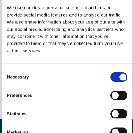
We use cookies to personalise content and ads, to
Få oppdateringer om kurstilbud og nye
provide social media features and to analyse our traffic.
læringsressurser
We also share information about your use of our site with
our social media, advertising and analytics partners who
may combine it with other information that you’ve
Ditt navn
provided to them or that they’ve collected from your use
of their services.
Din e-postadresse
*
Consent
Necessary
Selection
Preferences
Statistics
Marketing