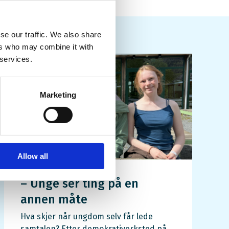
se our traffic. We also share
ers who may combine it with
 services.
Marketing
Allow all
– Unge ser ting på en
annen måte
Hva skjer når ungdom selv får lede
samtalen? Etter demokrativerksted på