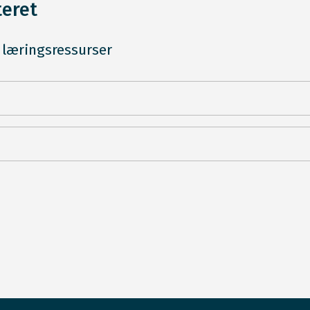
teret
 læringsressurser